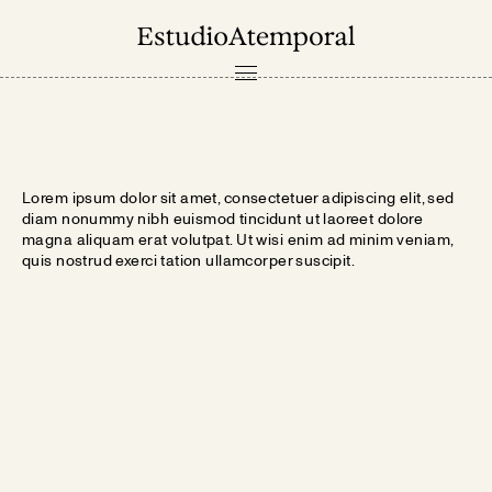
PROYECTOS
NOSOTROS
Lorem ipsum dolor sit amet, consectetuer adipiscing elit, sed
CONTACTO
diam nonummy nibh euismod tincidunt ut laoreet dolore
magna aliquam erat volutpat. Ut wisi enim ad minim veniam,
quis nostrud exerci tation ullamcorper suscipit.
EN